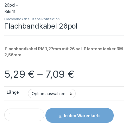
Flachbandkabel
,
Kabelkonfektion
Flachbandkabel 26pol
Flachbandkabel RM 1,27mm mit 26 pol. Pfostenstecker RM
2,56mm
Preisspanne
5,29
€
–
7,09
€
Länge
Flachbandkabel 26pol quantity
In den Warenkorb