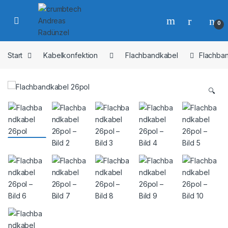
Skip to navigation
Skip to content
0
Start
Kabelkonfektion
Flachbandkabel
Flachba
🔍