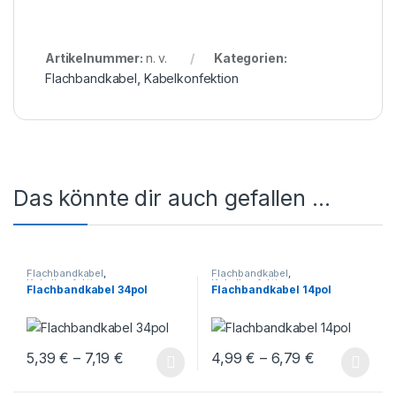
Artikelnummer:
n. v.
Kategorien:
Flachbandkabel
,
Kabelkonfektion
Das könnte dir auch gefallen …
Flachbandkabel
,
Flachbandkabel
,
Kabelkonfektion
Kabelkonfektion
Flachbandkabel 34pol
Flachbandkabel 14pol
Preisspanne: 5,39 € bis 7,19 €
Preisspanne:
5,39
€
–
7,19
€
4,99
€
–
6,79
€
Dieses Produkt weist mehrere Varianten auf. Die Optionen könn
Dieses Produkt weist mehrere V