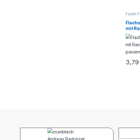
Fastin 
Flachs
mit Ra
mm² p
Fasto
3,7