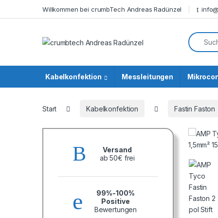
Skip to navigation
Skip to content
Willkommen bei crumbTech Andreas Radünzel
info
Search f
Kabelkonfektion
Messleitungen
Mikrocon
Start
Kabelkonfektion
Fastin Faston
Versand
ab 50€ frei
99%-100%
Positive
Bewertungen