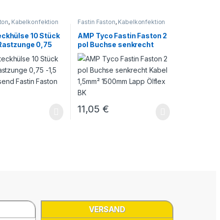
ton
,
Kabelkonfektion
Fastin Faston
,
Kabelkonfektion
eckhülse 10 Stück
AMP Tyco Fastin Faston 2
 Rastzunge 0,75
pol Buchse senkrecht
² passend Fastin
Kabel 1,5mm² 1500mm
TE
Lapp Ölflex BK
€
11,05
€
VERSAND