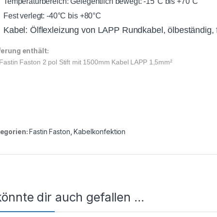
Temperaturbereich: Gelegentlich bewegt: -15°C bis +70°C
Fest verlegt: -40°C bis +80°C
Kabel: Ölflexleizung von LAPP Rundkabel, ölbeständig, 
ferung enthält:
Fastin Faston 2 pol Stift mit 1500mm Kabel LAPP 1,5mm²
egorien:
Fastin Faston
,
Kabelkonfektion
önnte dir auch gefallen …