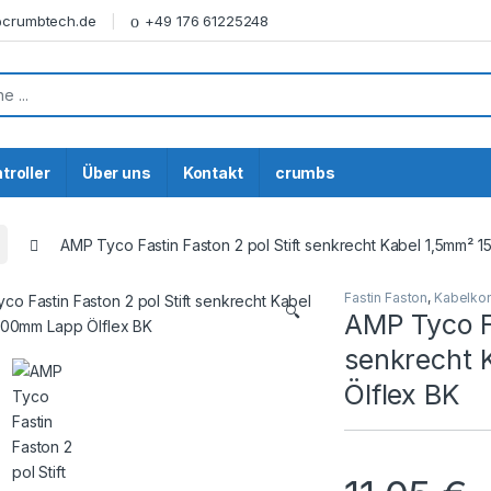
@crumbtech.de
+49 176 61225248
or:
troller
Über uns
Kontakt
crumbs
AMP Tyco Fastin Faston 2 pol Stift senkrecht Kabel 1,5mm² 
Fastin Faston
,
Kabelkon
🔍
AMP Tyco Fa
senkrecht 
Ölflex BK