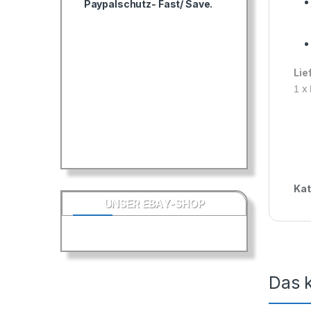
Paypalschutz- Fast/ Save.
Lie
x
1
Kat
UNSER EBAY-SHOP
Das k