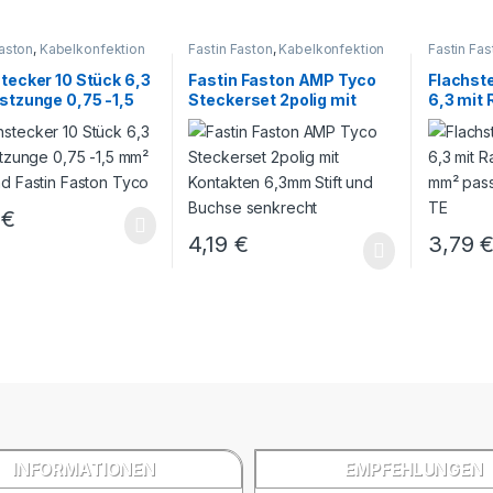
Faston
,
Kabelkonfektion
Fastin Faston
,
Kabelkonfektion
Fastin Fas
tecker 10 Stück 6,3
Fastin Faston AMP Tyco
Flachst
stzunge 0,75 -1,5
Steckerset 2polig mit
6,3 mit
assend Fastin
Kontakten 6,3mm Stift
-1,5 mm
n Tyco
und Buchse senkrecht
Faston 
9
€
4,19
€
3,79
INFORMATIONEN
EMPFEHLUNGEN