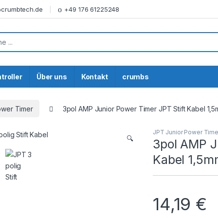
@crumbtech.de
+49 176 61225248
or:
troller
Über uns
Kontakt
crumbs
ower Timer
3pol AMP Junior Power Timer JPT Stift Kabel 1,
JPT Junior Power Time
🔍
3pol AMP J
Kabel 1,5m
14,19
€