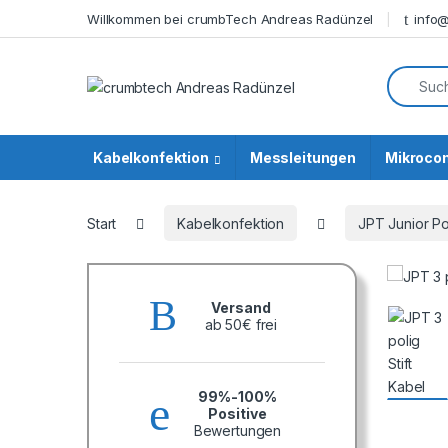
Skip to navigation
Skip to content
Willkommen bei crumbTech Andreas Radünzel
info
Search f
Kabelkonfektion
Messleitungen
Mikrocon
Start
Kabelkonfektion
JPT Junior P
Versand
ab 50€ frei
99%-100%
Positive
Bewertungen