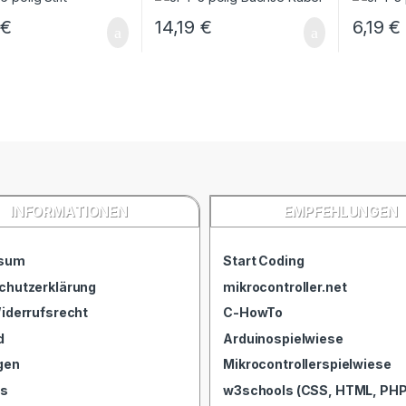
AMP Tyc
9
€
14,19
€
6,19
€
INFORMATIONEN
EMPFEHLUNGEN
ssum
Start Coding
chutzerklärung
mikrocontroller.net
iderrufsrecht
C-HowTo
d
Arduinospielwiese
gen
Mikrocontrollerspielwiese
ns
w3schools (CSS, HTML, PHP