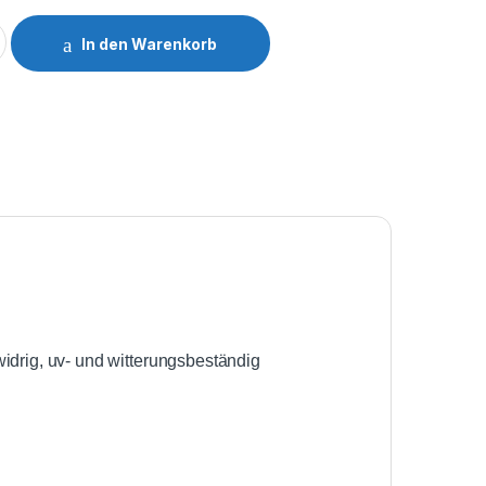
wer Timer JPT Stift Kabel 1,5mm² LAPP Ölflex BK quantity
In den Warenkorb
idrig, uv- und witterungsbeständig