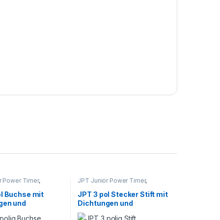
r Power Timer
,
JPT Junior Power Timer
,
ektion
Kabelkonfektion
ol Buchse mit
JPT 3 pol Stecker Stift mit
gen und
Dichtungen und
en 0,75-1,5mm²
Kontakten 1,5mm² AMP