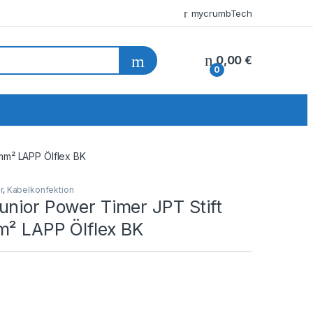
mycrumbTech
0,00
€
0
5mm² LAPP Ölflex BK
r
,
Kabelkonfektion
unior Power Timer JPT Stift
m² LAPP Ölflex BK