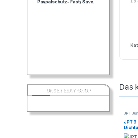
x
1
Paypalschutz- Fast/ Save.
Kat
Das k
UNSER EBAY-SHOP
JPT Jun
Kabelko
JPT 6 
Dicht
Konta