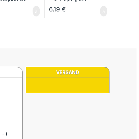
o Typ C
Tyco
6,19
€
VERSAND
 …)