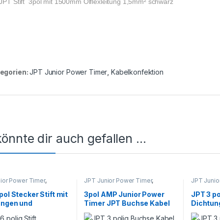
JPT Stift 3pol mit 1500mm Ölflexleitung 1,5mm² schwarz
egorien:
JPT Junior Power Timer
,
Kabelkonfektion
önnte dir auch gefallen …
ior Power Timer
,
JPT Junior Power Timer
,
JPT Junio
nfektion
Kabelkonfektion
Kabelkonf
pol Stecker Stift mit
3pol AMP Junior Power
JPT 3 p
ungen und
Timer JPT Buchse Kabel
Dichtun
kten 1,5mm² AMP
1,5mm² LAPP Ölflex BK
Kontakt