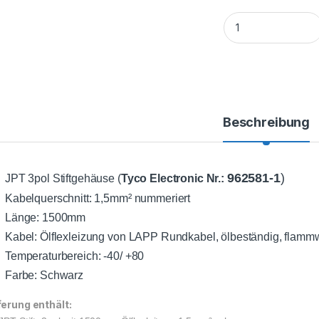
3pol AMP Junior Po
Beschreibung
962581-1
)
JPT 3pol Stiftgehäuse
(
Tyco Electronic Nr.:
Kabelquerschnitt: 1,5mm² nummeriert
Länge: 1500mm
Kabel: Ölflexleizung von LAPP Rundkabel, ölbeständig, flammw
Temperaturbereich: -40/ +80
Farbe: Schwarz
ferung enthält: