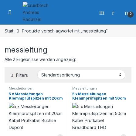
Skip to navigation
Skip to content
0
Start
Produkte verschlagwortet mit „messleitung“
messleitung
Alle 2 Ergebnisse werden angezeigt
Filters
Messleitungen
Messleitungen
5 x Messleitungen
5 x Messleitungen
Klemmprüfspitzen mit 20cm
Klemmprüfspitzen mit 50cm
Kabel Prüfkabel Buchse
Kabel Prüfkabel Breadboard
Dupont
THD