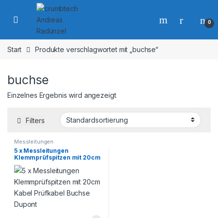
Skip to navigation
Skip to content
0
Start
Produkte verschlagwortet mit „buchse“
buchse
Einzelnes Ergebnis wird angezeigt
Filters
Messleitungen
5 x Messleitungen
Klemmprüfspitzen mit 20cm
Kabel Prüfkabel Buchse
Dupont