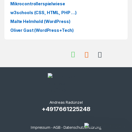
Mikrocontrollerspielwiese
w3schools (CSS, HTML, PHP …)
Malte Helmhold (WordPress)
Oliver Gast (WordPress+Tech)
Andreas Radünzel
+4917661225248
Impressum
-
AGB
-
Datenschutzerklärung